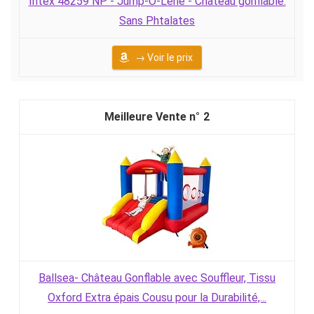
Intex 48259 NP - Jump-O-Lene - Chateau gonflable.
Sans Phtalates
→ Voir le prix
2
Ballsea- Château Gonflable avec Souffleur, Tissu
Oxford Extra épais Cousu pour la Durabilité,...